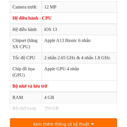
Camera trước
12 MP
Hệ điều hành - CPU
Hệ điều hành
iOS 13
Chipset (hãng
Apple A13 Bionic 6 nhân
SX CPU)
Tốc độ CPU
2 nhân 2.65 GHz & 4 nhân 1.8 GHz
Chip đồ họa
Apple GPU 4 nhân
(GPU)
Bộ nhớ và lưu trữ
iPhone 11 được nâng cấp về khả năng chụp ảnh
RAM
4 GB
Đầu tiên là về số lượng camera. Nếu như iPhone Xr chỉ
Bộ nhớ trong
256 GB
được trang bị chỉ một ống kính sau thì nay iPhone 11 sẽ có
tới 2 camera ở mặt lưng. Ngoài camera chính với độ phân
Bộ nhớ khả
Khoảng 251 GB
giải 12MP quen thuộc, Apple còn trang bị thêm một cảm
Xem thêm thông số kỹ thuật
dụng