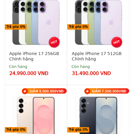
Trả góp 0%
Trả góp 0%
Apple iPhone 17 256GB
Apple iPhone 17 512GB
Chính hãng
Chính hãng
Còn hàng
Còn hàng
24.990.000 VNĐ
31.490.000 VNĐ
GIẢM 5.000.000VNĐ
GIẢM 7.500.000VNĐ
Free 
Free 
Ship Toàn 
Ship Toàn 
quốc
quốc
Hỗ trợ 
Hỗ trợ 
trả góp 
trả góp 
0% - 0 
0% - 0 
Trả góp 0%
Trả góp 0%