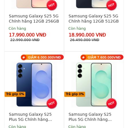
đồng
đồng
Bảo 
Bảo 
Samsung Galaxy S25 5G
Samsung Galaxy S25 5G
hành 
hành 
Chính hãng 12GB 256GB
Chính hãng 12GB 512GB
chính 
chính 
hãng 12 
hãng 12 
Còn hàng
Còn hàng
Tháng
Tháng
17.990.000 VNĐ
18.990.000 VNĐ
22.990.000 VNĐ
26.490.000 VNĐ
Tặng 
Tặng 
ốp lưng, 
ốp lưng, 
dán màn 
dán màn 
miễn phí
miễn phí
GIẢM 6.000.000VNĐ
GIẢM 7.600.000VNĐ
Ưu đãi 
Ưu đãi 
Lì xì 
Lì xì 
50% cho 
50% cho 
lên tới 3tr 
lên tới 3tr 
phụ kiện 
phụ kiện 
đồng
đồng
Apple đi 
Apple đi 
kèm
kèm
Thu cũ 
Thu cũ 
Trả góp 0%
Trả góp 0%
đổi mới trợ 
đổi mới trợ 
Thu cũ, 
Thu cũ, 
giá 3tr 
giá 3tr 
đổi mới 
đổi mới 
đồng
đồng
lên đời trợ 
lên đời trợ 
Samsung Galaxy S25
Samsung Galaxy S25
giá đến 
giá đến 
Hỗ trợ 
Hỗ trợ 
Plus 5G Chính hãng
Plus 5G Chính hãng
2 Triệu
2 Triệu
trả góp 
trả góp 
12GB 256GB
12GB 512GB
Còn hàng
Còn hàng