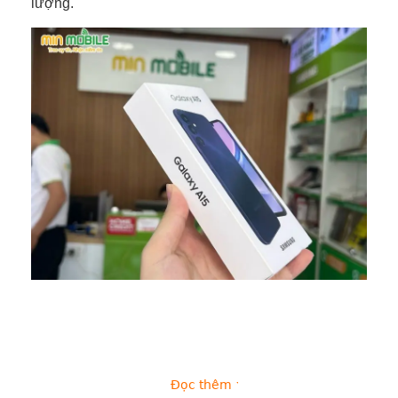
lượng.
Hiệu năng mạnh mẽ trên Samsung Galaxy A15 4G chính hãng
Với RAM 8GB và bộ nhớ trong 128GB, máy mang
đến không gian lưu trữ rộng rãi và khả năng xử lý
các tác vụ một cách trơn tru, không bị gián đoạn. Đặc
Đọc thêm